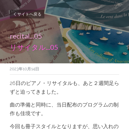
サイトへ戻る
recital...05
リサイタル...05
2023年10月14日
26日のピアノ・リサイタルも、あと２週間足ら
ずと迫ってきました。
曲の準備と同時に、当日配布のプログラムの制
作も佳境です。
今回も冊子スタイルとなりますが、思い入れの